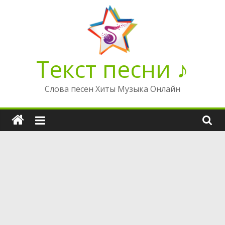
Перейти
к
содержимому
Текст песни ♪
Слова песен Хиты Музыка Онлайн