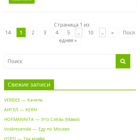
Страница 1 из
14
1
2
3
4
5
...
10
...
»
Посл
едняя »
Свежие записи
VERBEE — Качели
АИГЕЛ — KERN
HOFMANNITA — Это Слёзы (Мама)
Voskresenskii — Еду по Москве
GSPD — Тру крайм