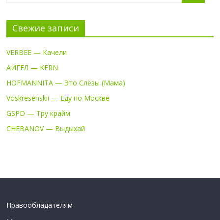
Свежие записи
VERBEE — Качели
АИГЕЛ — KERN
HOFMANNITA — Это Слёзы (Мама)
Voskresenskii — Еду по Москве
GSPD — Тру крайм
CHEBANOV — Выдыхай
Правообладателям