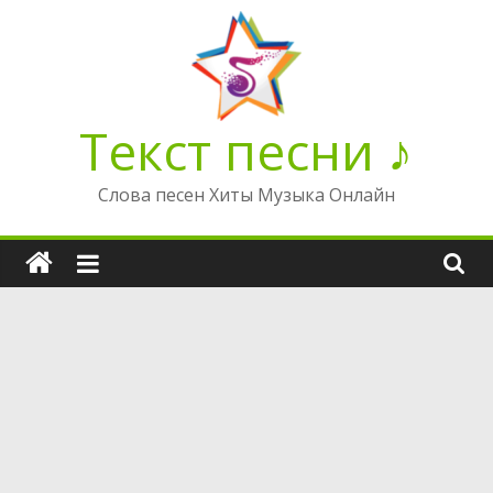
Перейти
к
содержимому
Текст песни ♪
Слова песен Хиты Музыка Онлайн