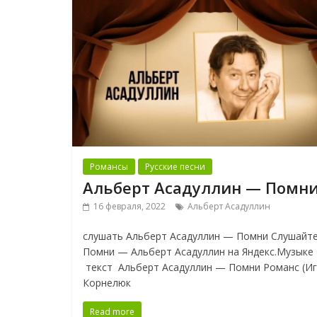
Романсы
Русские песни
Альберт Асадуллин — Помн
16 февраля, 2022
Альберт Асадуллин
слушать Альберт Асадуллин — Помни Слушайт
Помни — Альберт Асадуллин на Яндекс.Музыке
текст Альберт Асадуллин — Помни Романс (И
Корнелюк
Read more