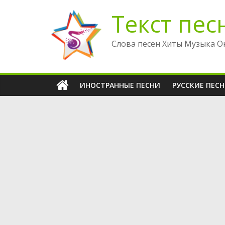
Перейти
Текст пес
к
содержимому
Слова песен Хиты Музыка О
ИНОСТРАННЫЕ ПЕСНИ
РУССКИЕ ПЕС