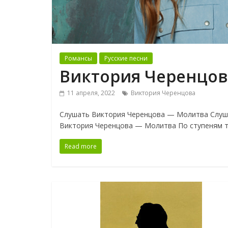
Романсы
Русские песни
Виктория Черенцов
11 апреля, 2022
Виктория Черенцова
Слушать Виктория Черенцова — Молитва Слуша
Виктория Черенцова — Молитва По ступеням 
Read more