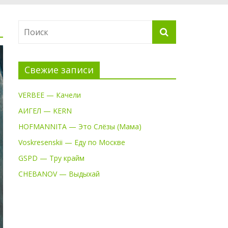
Свежие записи
VERBEE — Качели
АИГЕЛ — KERN
HOFMANNITA — Это Слёзы (Мама)
Voskresenskii — Еду по Москве
GSPD — Тру крайм
CHEBANOV — Выдыхай