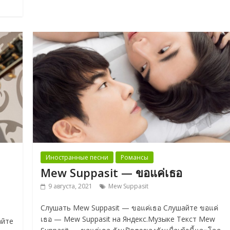
Иностранные песни
Романсы
Mew Suppasit — ขอแค่เธอ
9 августа, 2021
Mew Suppasit
Слушать Mew Suppasit — ขอแค่เธอ Слушайте ขอแค่
เธอ — Mew Suppasit на Яндекс.Музыке Текст Mew
айте