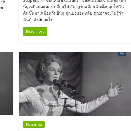
Suppasit — ขอแค่เธอ ฉันเปิดตาของฉันเมื่อเช้านี้และโลก
ыке
นี้ดูเหมือนจะต้องเปลี่ยนไป สัญญาณเตือนฉันตั้งปลุกให้ฉัน
ан,
ตื่นขึ้นมาเหมือนวันอื่นๆ คุณยังนอนหลับ,คุณอาจจะไม่รู้ว่า
ฉันกำลังคิดอะไร
Read more
Романсы