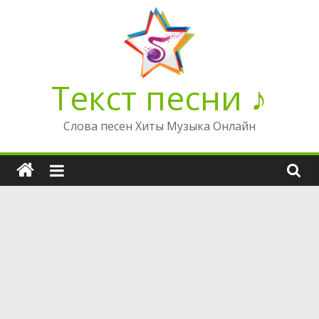
Перейти
к
содержимому
Текст песни ♪
Слова песен Хиты Музыка Онлайн