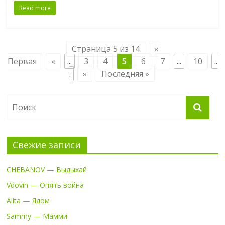
Read more
Страница 5 из 14
«
Первая
«
...
3
4
5
6
7
...
10
..
.
»
Последняя »
Свежие записи
CHEBANOV — Выдыхай
Vdovin — Опять война
Alita — Ядом
Sammy — Мамми