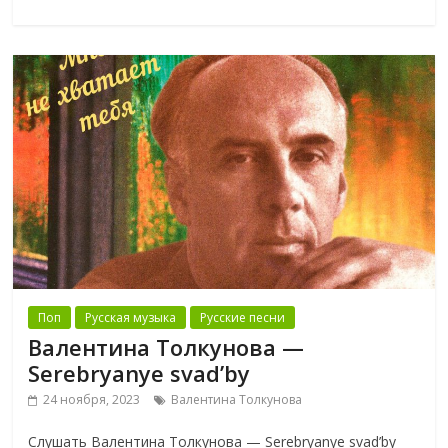
Поп
Русская музыка
Русские песни
Валентина Толкунова —
Serebryanye svad’by
24 ноября, 2023
Валентина Толкунова
Слушать Валентина Толкунова — Serebryanye svad’by