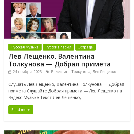
Русская музыка
Русские песни
Эстрада
Лев Лещенко, Валентина
Толкунова — Добрая примета
,
24 ноября, 2023
Валентина Толкунова
Лев Лещенко
Слушать Лев Лещенко, Валентина Толкунова — Добрая
примета Слушайте Добрая примета — Лев Лещенко на
Яндекс Музыке Текст Лев Лещенко,
Read more