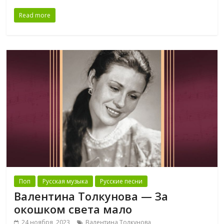
Read more
Поп
Русская музыка
Русские песни
Валентина Толкунова — За
окошком света мало
24 ноября, 2023
Валентина Толкунова