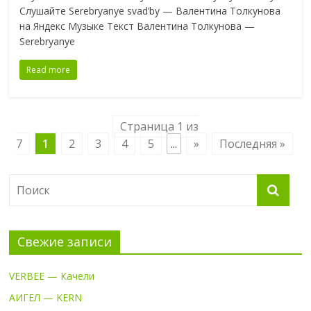
Слушайте Serebryanye svad’by — Валентина Толкунова
на Яндекс Музыке Текст Валентина Толкунова —
Serebryanye
Read more
Страница 1 из
7
1
2
3
4
5
...
»
Последняя »
Свежие записи
VERBEE — Качели
АИГЕЛ — KERN