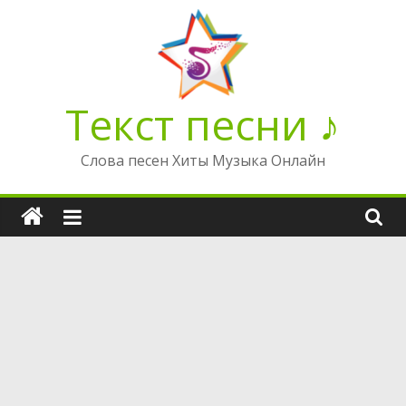
Перейти
к
содержимому
Текст песни ♪
Слова песен Хиты Музыка Онлайн