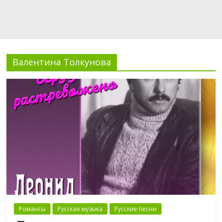
Валентина Толкунова
Романсы
Русская музыка
Русские песни