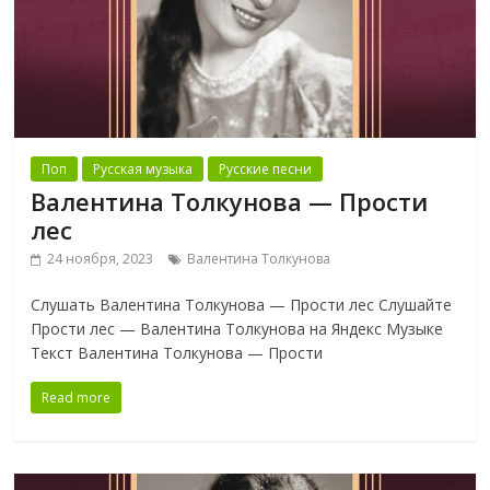
Поп
Русская музыка
Русские песни
Валентина Толкунова — Прости
лес
24 ноября, 2023
Валентина Толкунова
Слушать Валентина Толкунова — Прости лес Слушайте
Прости лес — Валентина Толкунова на Яндекс Музыке
Текст Валентина Толкунова — Прости
Read more