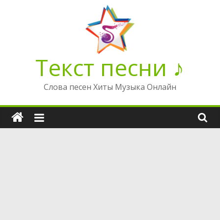
Перейти
к
содержимому
Текст песни ♪
Слова песен Хиты Музыка Онлайн