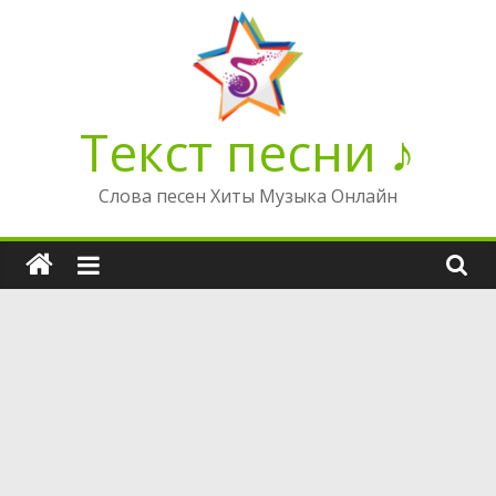
Перейти
к
содержимому
Текст песни ♪
Слова песен Хиты Музыка Онлайн