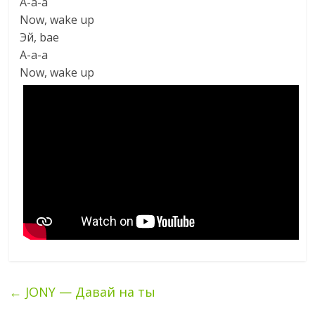
А-а-а
Now, wake up
Эй, bae
А-а-а
Now, wake up
←
JONY — Давай на ты