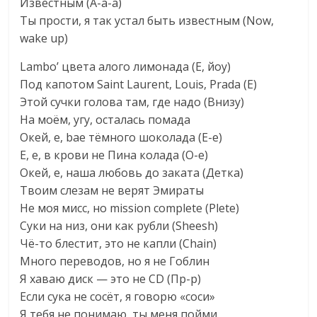
Известным (А-а-а)
Ты прости, я так устал быть известным (Now,
wake up)
Lambo’ цвета алого лимонада (Е, йоу)
Под капотом Saint Laurent, Louis, Prada (Е)
Этой сучки голова там, где надо (Внизу)
На моём, угу, осталась помада
Окей, е, bae тёмного шоколада (Е-е)
Е, е, в крови не Пина колада (О-е)
Окей, е, наша любовь до заката (Детка)
Твоим слезам не верят Эмираты
Не моя мисс, но mission complete (Plete)
Суки на низ, они как рубли (Sheesh)
Чё-то блестит, это не капли (Chain)
Много переводов, но я не Гоблин
Я хаваю диск — это не CD (Пр-р)
Если сука не сосёт, я говорю «соси»
Я тебя не понимаю, ты меня пойми