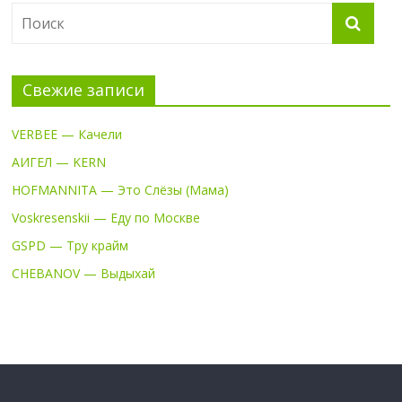
Свежие записи
VERBEE — Качели
АИГЕЛ — KERN
HOFMANNITA — Это Слёзы (Мама)
Voskresenskii — Еду по Москве
GSPD — Тру крайм
CHEBANOV — Выдыхай