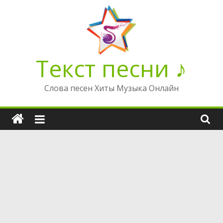
Перейти
к
содержимому
Текст песни ♪
Слова песен Хиты Музыка Онлайн