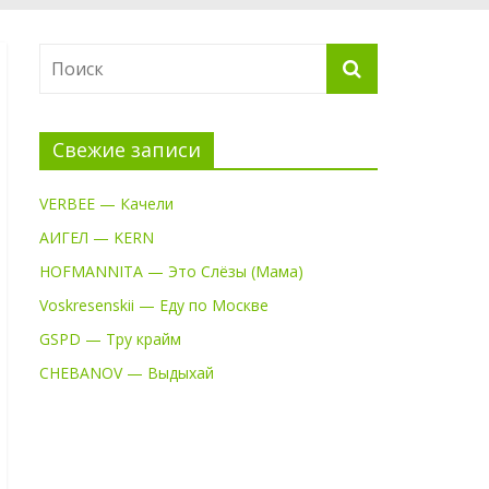
Свежие записи
VERBEE — Качели
АИГЕЛ — KERN
HOFMANNITA — Это Слёзы (Мама)
Voskresenskii — Еду по Москве
GSPD — Тру крайм
CHEBANOV — Выдыхай