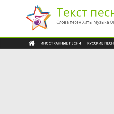
Перейти
Текст пес
к
содержимому
Слова песен Хиты Музыка О
ИНОСТРАННЫЕ ПЕСНИ
РУССКИЕ ПЕС