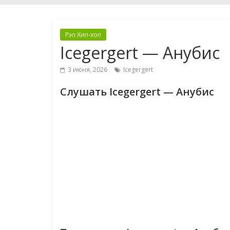
Рэп Хип-хоп
Icegergert — Анубис
3 июня, 2026
Icegergert
Слушать Icegergert — Анубис