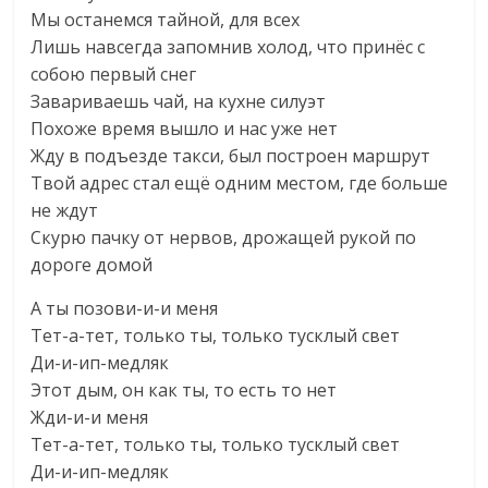
Мы останемся тайной, для всех
Лишь навсегда запомнив холод, что принёс с
собою первый снег
Завариваешь чай, на кухне силуэт
Похоже время вышло и нас уже нет
Жду в подъезде такси, был построен маршрут
Твой адрес стал ещё одним местом, где больше
не ждут
Скурю пачку от нервов, дрожащей рукой по
дороге домой
А ты позови-и-и меня
Тет-а-тет, только ты, только тусклый свет
Ди-и-ип-медляк
Этот дым, он как ты, то есть то нет
Жди-и-и меня
Тет-а-тет, только ты, только тусклый свет
Ди-и-ип-медляк