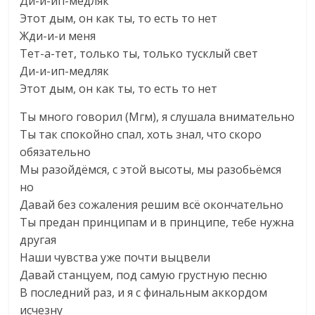
Ди-и-ип-медляк
Этот дым, он как ты, то есть то нет
Жди-и-и меня
Тет-а-тет, только ты, только тусклый свет
Ди-и-ип-медляк
Этот дым, он как ты, то есть то нет
Ты много говорил (Мгм), я слушала внимательно
Ты так спокойно спал, хоть знал, что скоро
обязательно
Мы разойдёмся, с этой высоты, мы разобьёмся
но
Давай без сожаления решим всё окончательно
Ты предан принципам и в принципе, тебе нужна
другая
Наши чувства уже почти выцвели
Давай станцуем, под самую грустную песню
В последний раз, и я с финальным аккордом
исчезну