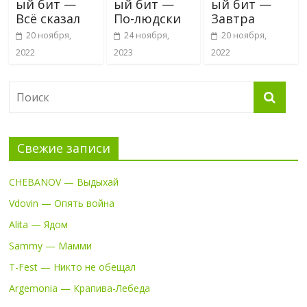
ый бит —
ый бит —
ый бит —
Всё сказал
По-людски
Завтра
20 ноября,
24 ноября,
20 ноября,
2022
2023
2022
Свежие записи
CHEBANOV — Выдыхай
Vdovin — Опять война
Alita — Ядом
Sammy — Мамми
T-Fest — Никто не обещал
Argemonia — Крапива-Лебеда