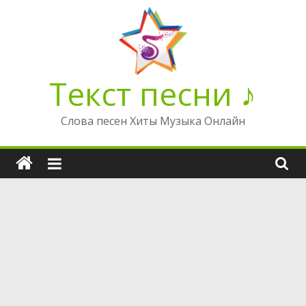
Перейти
к
содержимому
Текст песни ♪
Слова песен Хиты Музыка Онлайн