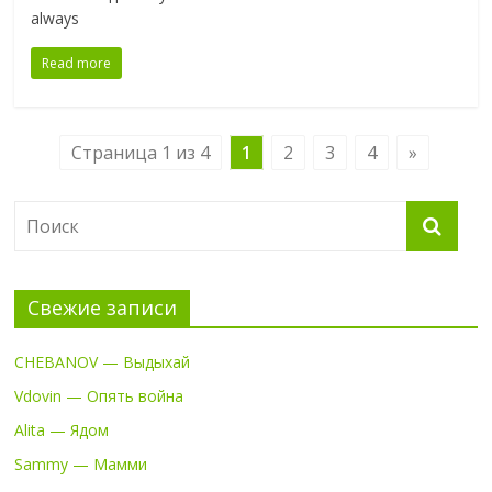
always
Read more
Страница 1 из 4
1
2
3
4
»
Свежие записи
CHEBANOV — Выдыхай
Vdovin — Опять война
Alita — Ядом
Sammy — Мамми