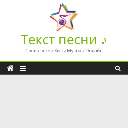
Перейти
к
содержимому
Текст песни ♪
Слова песен Хиты Музыка Онлайн