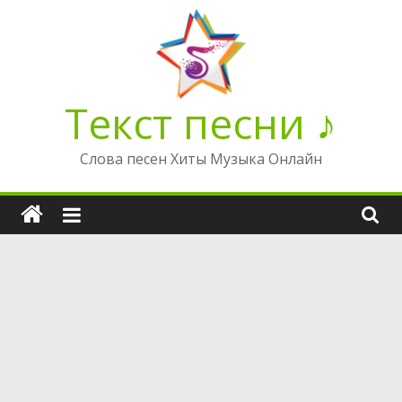
Перейти
к
содержимому
Текст песни ♪
Слова песен Хиты Музыка Онлайн