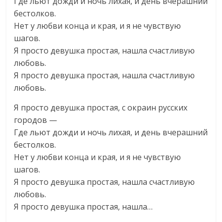
Где льют дожди и ночь лихая, и день вчерашний
бестолков.
Нет у любви конца и края, и я не чувствую
шагов.
Я просто девушка простая, нашла счастливую
любовь.
Я просто девушка простая, нашла счастливую
любовь.
Я просто девушка простая, с окраин русских
городов —
Где льют дожди и ночь лихая, и день вчерашний
бестолков.
Нет у любви конца и края, и я не чувствую
шагов.
Я просто девушка простая, нашла счастливую
любовь.
Я просто девушка простая, нашла…