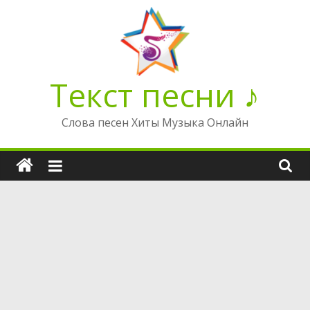
Перейти
к
содержимому
Текст песни ♪
Слова песен Хиты Музыка Онлайн