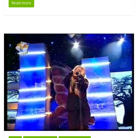
Read more