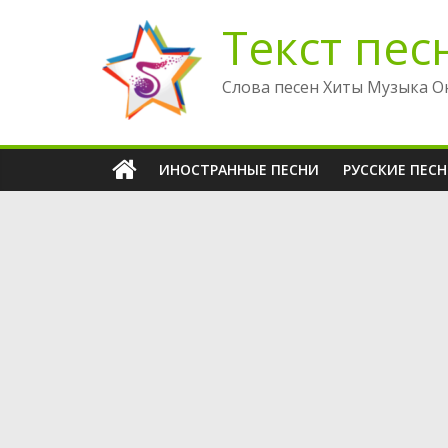
Перейти
Текст пес
к
содержимому
Слова песен Хиты Музыка О
ИНОСТРАННЫЕ ПЕСНИ
РУССКИЕ ПЕС