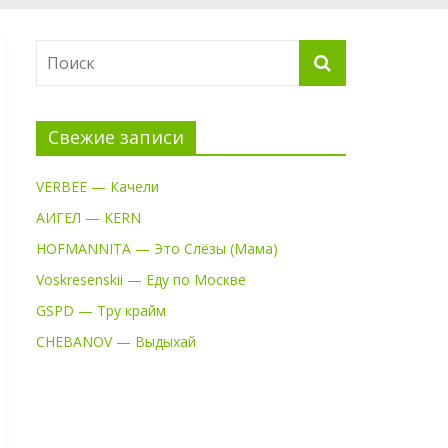
Свежие записи
VERBEE — Качели
АИГЕЛ — KERN
HOFMANNITA — Это Слёзы (Мама)
Voskresenskii — Еду по Москве
GSPD — Тру крайм
CHEBANOV — Выдыхай