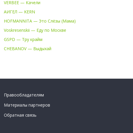
VERBEE — Качели
АИГЕЛ — KERN
HOFMANNITA — Это Слёзы (Мама)
Voskresenskii — Еду по Москве
GSPD — Тру крайм
CHEBANOV — Выдыхай
Правообладателям
Материалы партнеров
Обратная связь