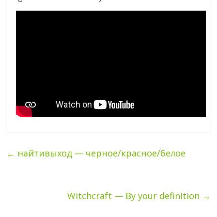
←
найтивыход — черное/красное/белое
Witchcraft — By your definition
→