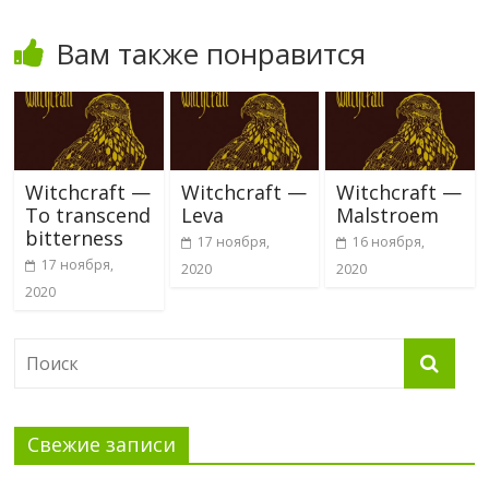
Вам также понравится
Witchcraft —
Witchcraft —
Witchcraft —
To transcend
Leva
Malstroem
bitterness
17 ноября,
16 ноября,
17 ноября,
2020
2020
2020
Свежие записи