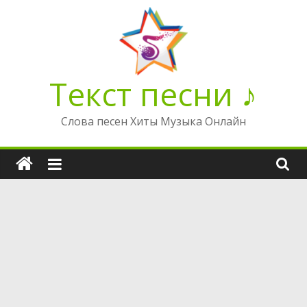
Перейти
к
содержимому
Текст песни ♪
Слова песен Хиты Музыка Онлайн