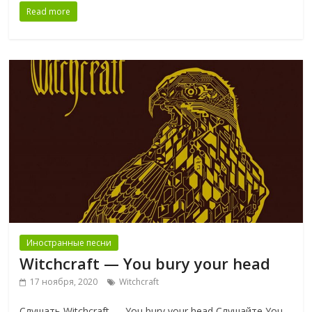
Read more
Иностранные песни
Witchcraft — You bury your head
17 ноября, 2020
Witchcraft
Слушать Witchcraft — You bury your head Слушайте You