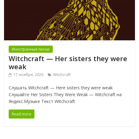
Иностранные песни
Witchcraft — Her sisters they were
weak
17 ноября, 2020
Witchcraft
Слушать Witchcraft — Here sisters they were weak
Слушайте Her Sisters They Were Weak — Witchcraft на
Яндекс.Музыке Текст Witchcraft
Read more