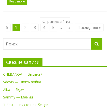
Read more
Страница 1 из
6
1
2
3
4
5
...
»
Последняя »
Свежие записи
CHEBANOV — Выдыхай
Vdovin — Опять война
Alita — Ядом
Sammy — Мамми
T-Fest — Никто не обещал