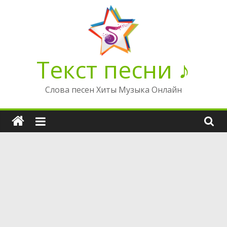
Перейти
к
содержимому
Текст песни ♪
Слова песен Хиты Музыка Онлайн