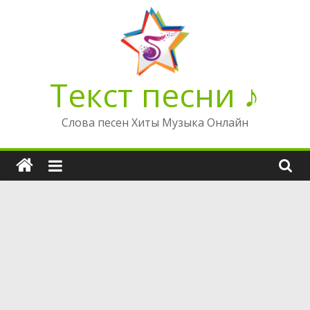
Перейти
к
содержимому
Текст песни ♪
Слова песен Хиты Музыка Онлайн