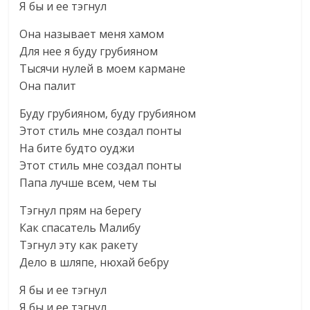
Я бы и ее тэгнул
Она называет меня хамом
Для нее я буду грубияном
Тысячи нулей в моем кармане
Она палит
Буду грубияном, буду грубияном
Этот стиль мне создал понты
На бите будто оуджи
Этот стиль мне создал понты
Папа лучше всем, чем ты
Тэгнул прям на берегу
Как спасатель Малибу
Тэгнул эту как ракету
Дело в шляпе, нюхай бебру
Я бы и ее тэгнул
Я бы и ее тэгнул