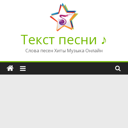
Перейти
к
содержимому
Текст песни ♪
Слова песен Хиты Музыка Онлайн