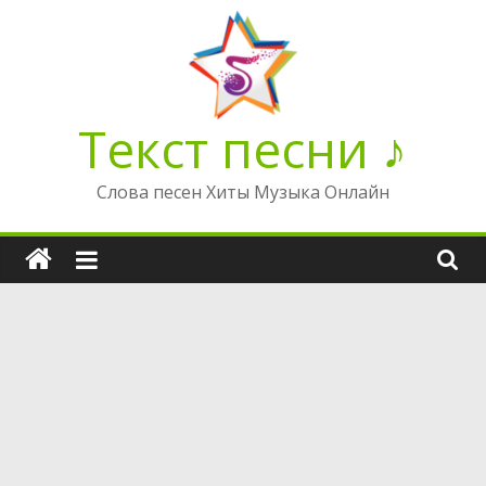
Перейти
к
содержимому
Текст песни ♪
Слова песен Хиты Музыка Онлайн