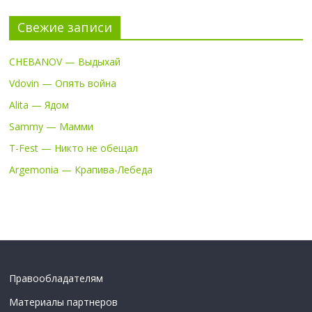
Свежие записи
CHEBANOV — Выдыхай
Vdovin — Опять война
Alita — Ядом
Sammy — Мамми
T-Fest — Никто не обещал
Argemonia — Крапива-Лебеда
Правообладателям
Материалы партнеров