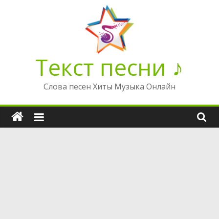
Перейти
к
содержимому
Текст песни ♪
Слова песен Хиты Музыка Онлайн