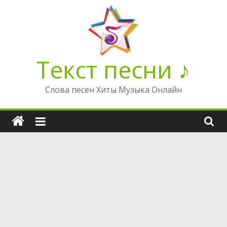
Перейти
к
содержимому
Текст песни ♪
Слова песен Хиты Музыка Онлайн