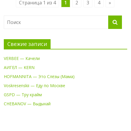
Страница 1 из 4
1
2
3
4
»
Свежие записи
VERBEE — Качели
АИГЕЛ — KERN
HOFMANNITA — Это Слёзы (Мама)
Voskresenskii — Еду по Москве
GSPD — Тру крайм
CHEBANOV — Выдыхай