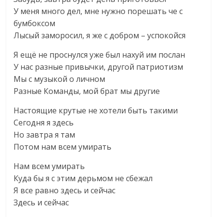
У меня много дел, мне нужно порешать че с
бумбоксом
Лысый заморосил, я же с добром – успокойся
Я ещё не проснулся уже был нахуй им послан
У нас разные привычки, другой патриотизм
Мы с музыкой о личном
Разные Команды, мой брат мы другие
Настоящие крутые не хотели быть такими
Сегодня я здесь
Но завтра я там
Потом нам всем умирать
Нам всем умирать
Куда бы я с этим дерьмом не сбежал
Я все равно здесь и сейчас
Здесь и сейчас