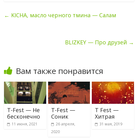
←
KICHA, масло черного тмина — Салам
BLIZKEY — Про друзей
→
Вам также понравится
T-Fest — Не
T-Fest —
T Fest —
бесконечно
Соник
Хитрая
11 июня, 2021
26 апреля,
31 мая, 2019
2020