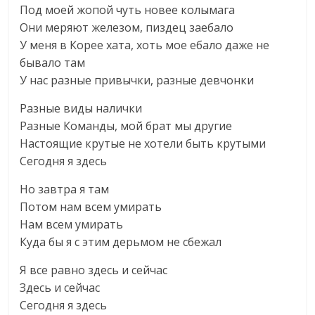
Под моей жопой чуть новее колымага
Они меряют железом, пиздец заебало
У меня в Корее хата, хоть мое ебало даже не
бывало там
У нас разные привычки, разные девчонки
Разные виды налички
Разные Команды, мой брат мы другие
Настоящие крутые не хотели быть крутыми
Сегодня я здесь
Но завтра я там
Потом нам всем умирать
Нам всем умирать
Куда бы я с этим дерьмом не сбежал
Я все равно здесь и сейчас
Здесь и сейчас
Сегодня я здесь