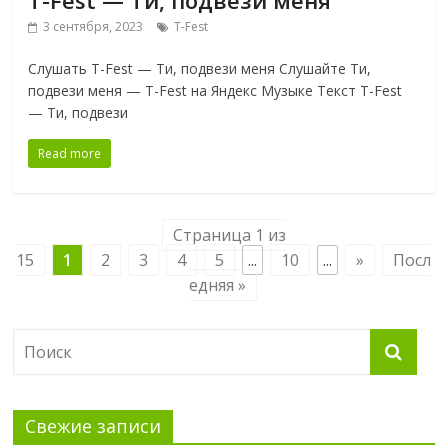
3 сентября, 2023
T-Fest
Слушать T-Fest — Ти, подвези меня Слушайте Ти,
подвези меня — T-Fest на Яндекс Музыке Текст T-Fest
— Ти, подвези
Read more
Страница 1 из
15
1
2
3
4
5
...
10
...
»
Посл
едняя »
Свежие записи