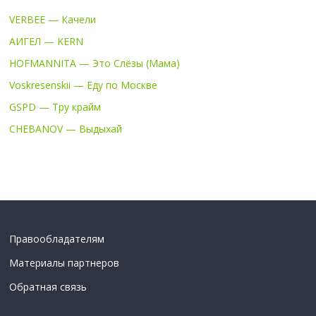
VERBEE — Качели
АИГЕЛ — KERN
HOFMANNITA — Это Слёзы (Мама)
Voskresenskii — Еду по Москве
GSPD — Тру крайм
CHEBANOV — Выдыхай
Правообладателям
Материалы партнеров
Обратная связь