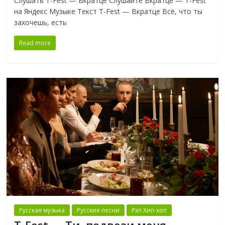
Слушать T-Fest — Вкратце Слушайте Вкратце — T-Fest
на Яндекс Музыке Текст T-Fest — Вкратце Всё, что ты
захочешь, есть
Read more
Русская музыка
Русские песни
Рэп Хип-хоп
T-Fest — Ти, подвези меня