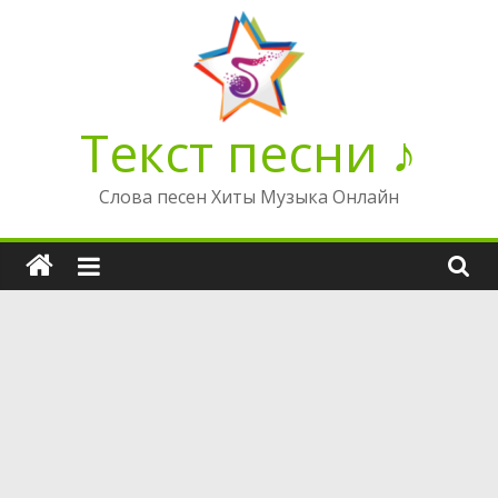
Перейти
к
содержимому
Текст песни ♪
Слова песен Хиты Музыка Онлайн