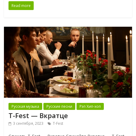
Read more
Русская музыка
Русские песни
Рэп Хип-хоп
T-Fest — Вкратце
3 сентября, 2023
T-Fest