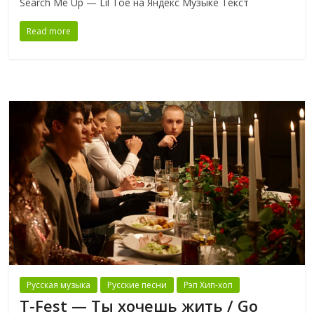
Search Me Up — Lil Toe на Яндекс Музыке Текст
Read more
Русская музыка
Русские песни
Рэп Хип-хоп
T-Fest — Ты хочешь жить / Go