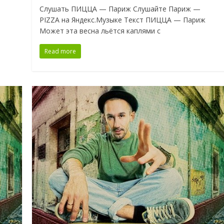
Слушать ПИЦЦА — Париж Слушайте Париж —
PIZZA на Яндекс.Музыке Текст ПИЦЦА — Париж
Может эта весна льётся каплями с
Read more