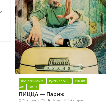
те
Поп-рок музыка
Русские песни
Рэп Хип-
хоп
Фанк
ПИЦЦА — Париж
,
27 апреля, 2020
Пицца
ПИЦЦА - Париж