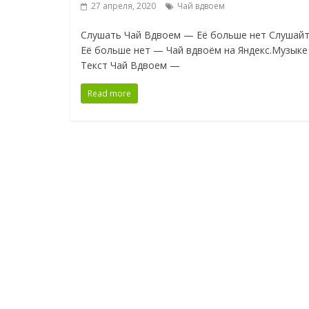
27 апреля, 2020
Чай вдвоем
Слушать Чай Вдвоем — Её больше нет Слушай
Её больше нет — Чай вдвоём на Яндекс.Музыке
Текст Чай Вдвоем —
Read more