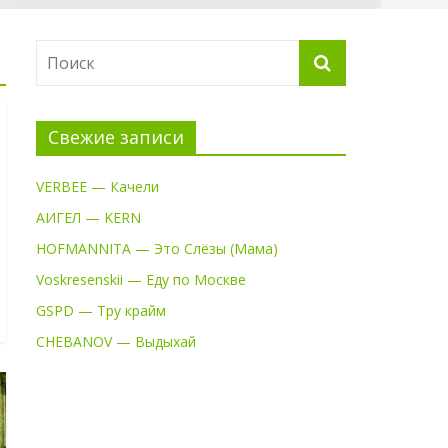
Свежие записи
VERBEE — Качели
АИГЕЛ — KERN
HOFMANNITA — Это Слёзы (Мама)
Voskresenskii — Еду по Москве
GSPD — Тру крайм
CHEBANOV — Выдыхай