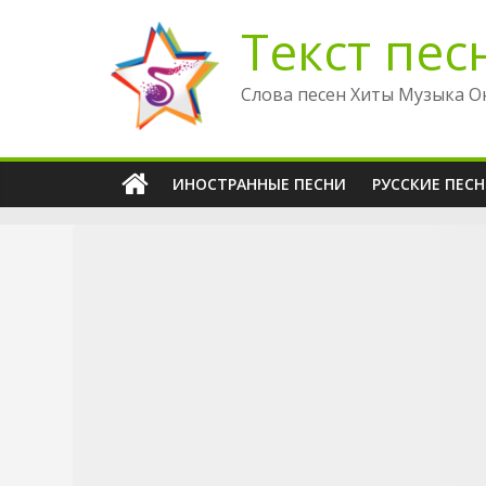
Перейти
Текст пес
к
содержимому
Слова песен Хиты Музыка О
ИНОСТРАННЫЕ ПЕСНИ
РУССКИЕ ПЕС