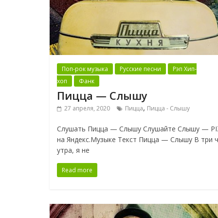
Поп-рок музыка
Русские песни
Рэп Хип-
хоп
Фанк
Пицца — Слышу
,
27 апреля, 2020
Пицца
Пицца - Слышу
Слушать Пицца — Слышу Слушайте Слышу — P
на Яндекс.Музыке Текст Пицца — Слышу В три 
утра, я не
Read more