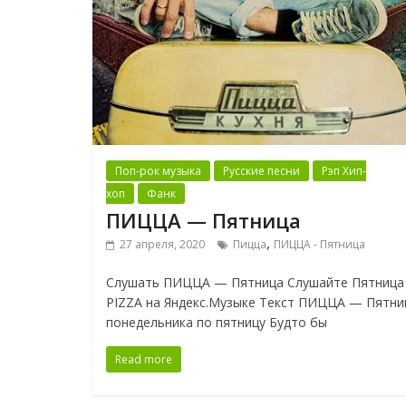
Поп-рок музыка
Русские песни
Рэп Хип-
хоп
Фанк
ПИЦЦА — Пятница
,
27 апреля, 2020
Пицца
ПИЦЦА - Пятница
Слушать ПИЦЦА — Пятница Слушайте Пятниц
PIZZA на Яндекс.Музыке Текст ПИЦЦА — Пятни
понедельника по пятницу Будто бы
Read more