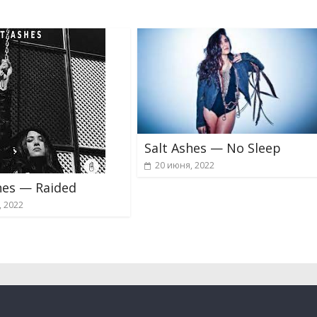
Salt Ashes — No Sleep
20 июня, 2022
hes — Raided
, 2022