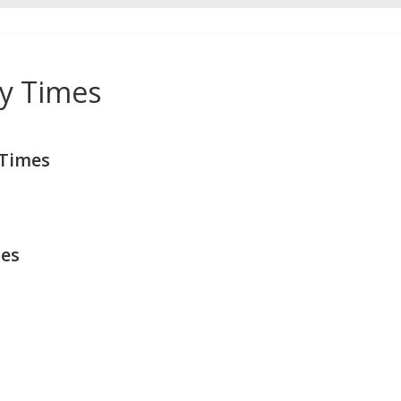
y Times
 Times
mes