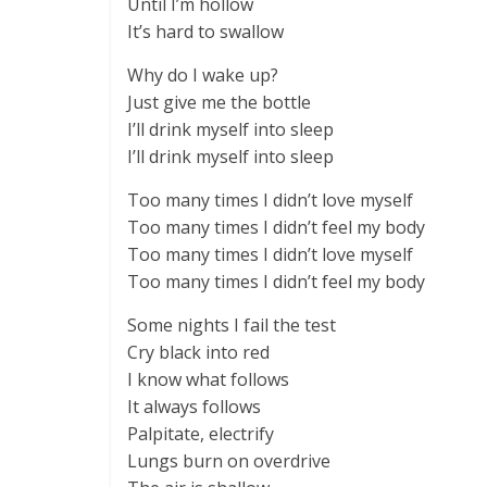
Until I’m hollow
It’s hard to swallow
Why do I wake up?
Just give me the bottle
I’ll drink myself into sleep
I’ll drink myself into sleep
Too many times I didn’t love myself
Too many times I didn’t feel my body
Too many times I didn’t love myself
Too many times I didn’t feel my body
Some nights I fail the test
Cry black into red
I know what follows
It always follows
Palpitate, electrify
Lungs burn on overdrive