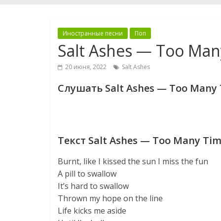
Иностранные песни
Поп
Salt Ashes — Too Man
20 июня, 2022
Salt Ashes
Слушать Salt Ashes — Too Many
Текст Salt Ashes — Too Many Ti
Burnt, like I kissed the sun I miss the fun
A pill to swallow
It’s hard to swallow
Thrown my hope on the line
Life kicks me aside