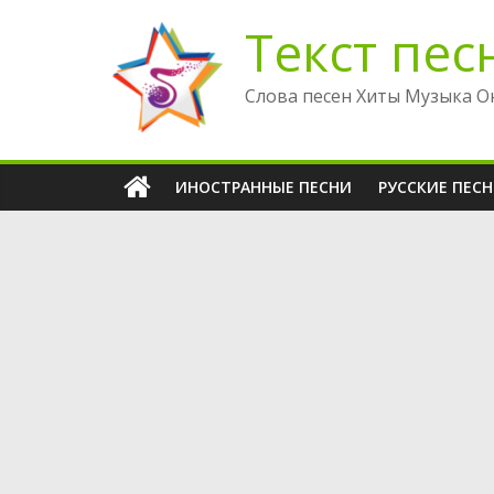
Перейти
Текст пес
к
содержимому
Слова песен Хиты Музыка О
ИНОСТРАННЫЕ ПЕСНИ
РУССКИЕ ПЕС