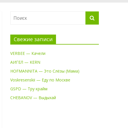
Свежие записи
VERBEE — Качели
АИГЕЛ — KERN
HOFMANNITA — Это Слёзы (Мама)
Voskresenskii — Еду по Москве
GSPD — Тру крайм
CHEBANOV — Выдыхай