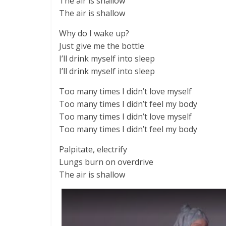
The air is shallow
The air is shallow
Why do I wake up?
Just give me the bottle
I’ll drink myself into sleep
I’ll drink myself into sleep
Too many times I didn’t love myself
Too many times I didn’t feel my body
Too many times I didn’t love myself
Too many times I didn’t feel my body
Palpitate, electrify
Lungs burn on overdrive
The air is shallow