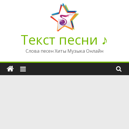
Перейти
к
содержимому
Текст песни ♪
Слова песен Хиты Музыка Онлайн