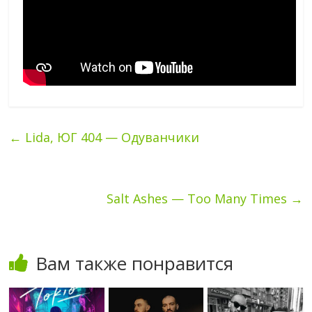
←
Lida, ЮГ 404 — Одуванчики
Salt Ashes — Too Many Times
→
Вам также понравится