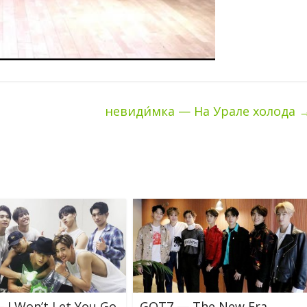
невиди́мка — На Урале холода
 I Won’t Let You Go
GOT7 — The New Era