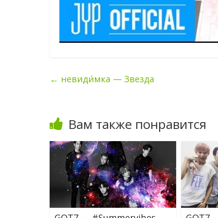
←
невиди́мка — Звезда
Вам также понравится
GOT7 — #Summervibes
GOT7 —