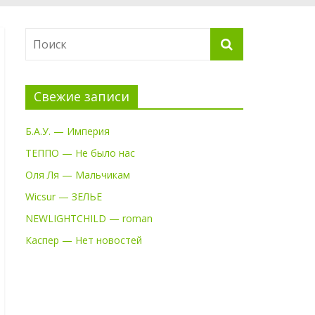
Свежие записи
Б.А.У. — Империя
ТЕППО — Не было нас
Оля Ля — Мальчикам
Wicsur — ЗЕЛЬЕ
NEWLIGHTCHILD — roman
Каспер — Нет новостей