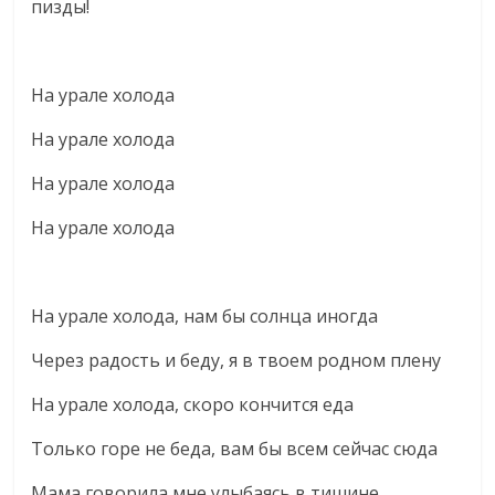
пизды!
На урале холода
На урале холода
На урале холода
На урале холода
На урале холода, нам бы солнца иногда
Через радость и беду, я в твоем родном плену
На урале холода, скоро кончится еда
Только горе не беда, вам бы всем сейчас сюда
Мама говорила мне улыбаясь в тишине