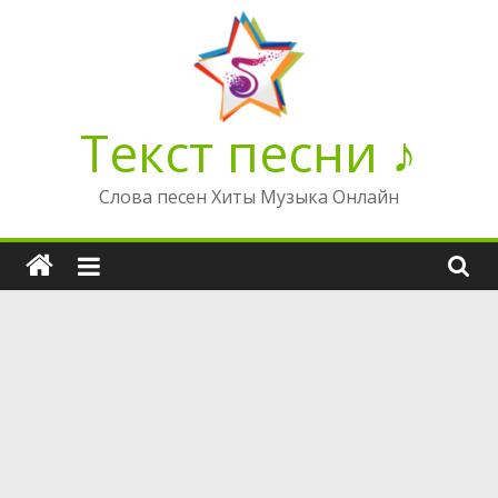
Перейти
к
содержимому
Текст песни ♪
Слова песен Хиты Музыка Онлайн