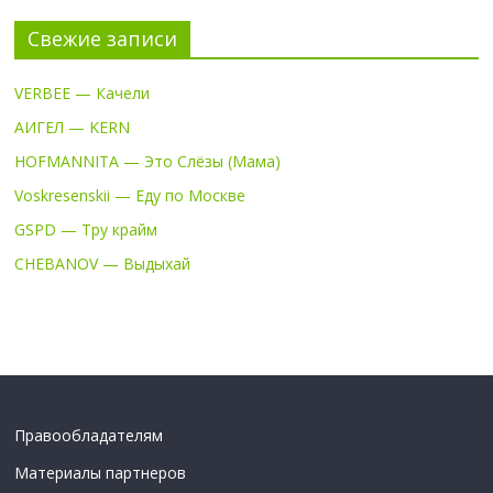
Свежие записи
VERBEE — Качели
АИГЕЛ — KERN
HOFMANNITA — Это Слёзы (Мама)
Voskresenskii — Еду по Москве
GSPD — Тру крайм
CHEBANOV — Выдыхай
Правообладателям
Материалы партнеров