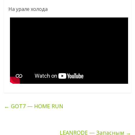
На урале холода
←
GOT7 — HOME RUN
LEANRODE — Запасным
→