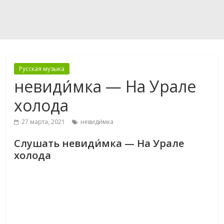
Русская музыка
невиди́мка — На Урале
холода
27 марта, 2021
невиди́мка
Слушать невиди́мка — На Урале
холода