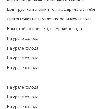
Если грустно вспомни то, что дарило сил тебе
Снегом счастье замело, скоро вылечат года
Нам с тобою повезло, на Урале холода!
На урале холода
На урале холода
На урале холода
На урале холода
На урале холода
На урале холода
На урале холода