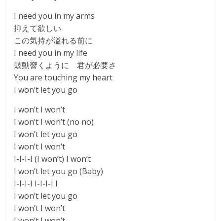
I need you in my arms
抑えて欲しい
この気持が溢れる前に
I need you in my life
鼓動響くように 君が必要さ
You are touching my heart
I won’t let you go
I won’t I won’t
I won’t I won’t (no no)
I won’t let you go
I won’t I won’t
I-I-I-I (I won’t) I won’t
I won’t let you go (Baby)
I-I-I-I I-I-I-I I
I won’t let you go
I won’t I won’t
I won’t I won’t