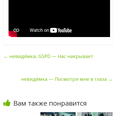
←
невиди́мка, GSPD — Нас накрывает
невиди́мка — Посмотри мне в глаза
→
Вам также понравится