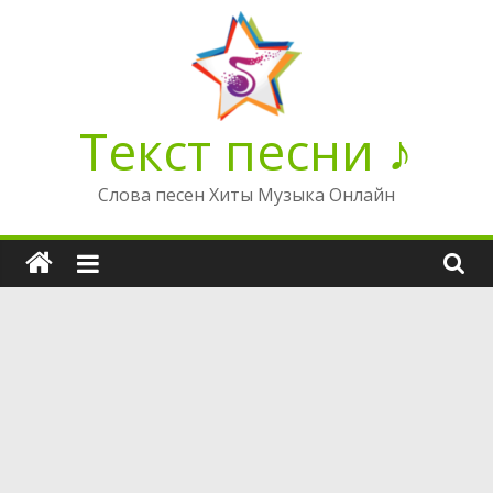
Перейти
к
содержимому
Текст песни ♪
Слова песен Хиты Музыка Онлайн