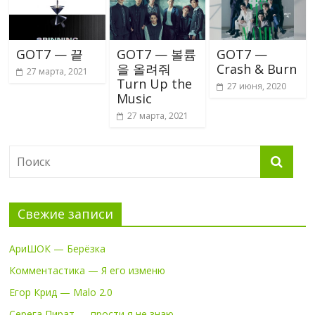
GOT7 — 끝
GOT7 — 볼륨
GOT7 —
을 올려줘
Crash & Burn
27 марта, 2021
Turn Up the
27 июня, 2020
Music
27 марта, 2021
Свежие записи
АриШОК — Берёзка
Комментастика — Я его изменю
Егор Крид — Malo 2.0
Серега Пират — прости я не знаю