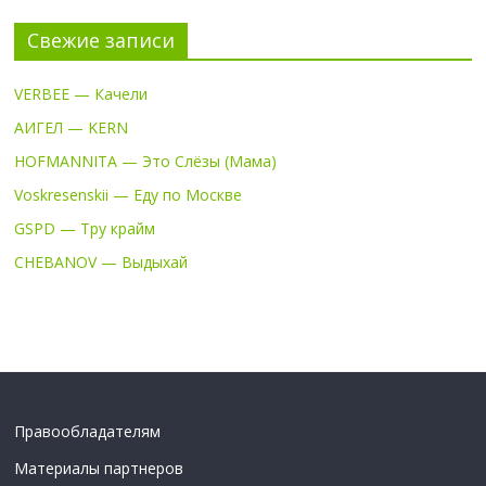
Свежие записи
VERBEE — Качели
АИГЕЛ — KERN
HOFMANNITA — Это Слёзы (Мама)
Voskresenskii — Еду по Москве
GSPD — Тру крайм
CHEBANOV — Выдыхай
Правообладателям
Материалы партнеров