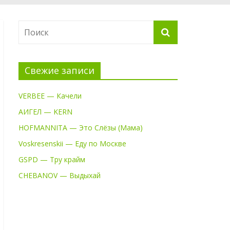
Свежие записи
VERBEE — Качели
АИГЕЛ — KERN
HOFMANNITA — Это Слёзы (Мама)
Voskresenskii — Еду по Москве
GSPD — Тру крайм
CHEBANOV — Выдыхай