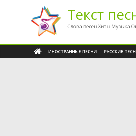
Перейти
Текст пес
к
содержимому
Слова песен Хиты Музыка О
ИНОСТРАННЫЕ ПЕСНИ
РУССКИЕ ПЕС