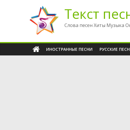
Перейти
Текст пес
к
содержимому
Слова песен Хиты Музыка О
ИНОСТРАННЫЕ ПЕСНИ
РУССКИЕ ПЕС