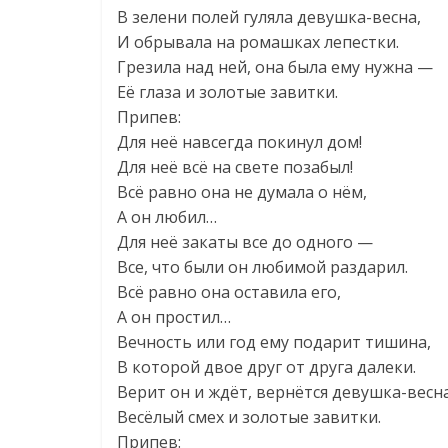
В зелени полей гуляла девушка-весна,
И обрывала на ромашках лепестки.
Грезила над ней, она была ему нужна —
Её глаза и золотые завитки.
Припев:
Для неё навсегда покинул дом!
Для неё всё на свете позабыл!
Всё равно она не думала о нём,
А он любил…
Для неё закаты все до одного —
Все, что были он любимой раздарил.
Всё равно она оставила его,
А он простил…
Вечность или год ему подарит тишина,
В которой двое друг от друга далеки.
Верит он и ждёт, вернётся девушка-весна
Весёлый смех и золотые завитки.
Припев: