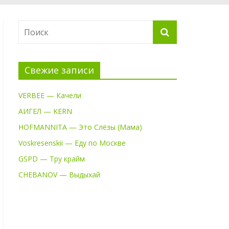
Свежие записи
VERBEE — Качели
АИГЕЛ — KERN
HOFMANNITA — Это Слёзы (Мама)
Voskresenskii — Еду по Москве
GSPD — Тру крайм
CHEBANOV — Выдыхай