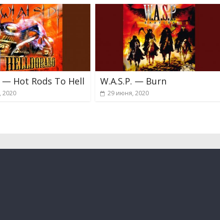
. — Hot Rods To Hell
W.A.S.P. — Burn
, 2020
29 июня, 2020