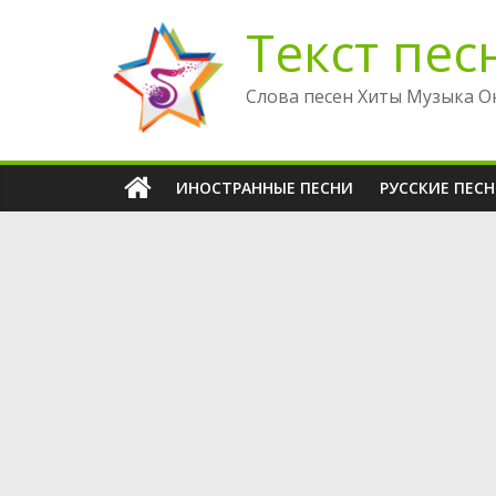
Перейти
Текст пес
к
содержимому
Слова песен Хиты Музыка О
ИНОСТРАННЫЕ ПЕСНИ
РУССКИЕ ПЕС