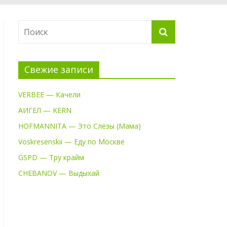
Свежие записи
VERBEE — Качели
АИГЕЛ — KERN
HOFMANNITA — Это Слёзы (Мама)
Voskresenskii — Еду по Москве
GSPD — Тру крайм
CHEBANOV — Выдыхай