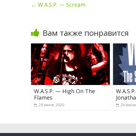
←
W.A.S.P. — Scream
Вам также понравится
W.A.S.P. — High On The
W.A.S.P
Flames
Jonath
29 июня, 2020
29 июня