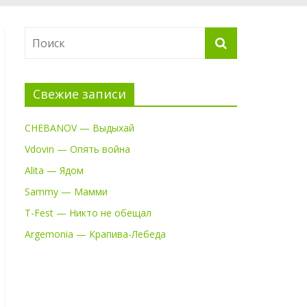
Свежие записи
CHEBANOV — Выдыхай
Vdovin — Опять война
Alita — Ядом
Sammy — Мамми
T-Fest — Никто не обещал
Argemonia — Крапива-Лебеда