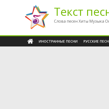
Перейти
Текст пес
к
содержимому
Слова песен Хиты Музыка О
ИНОСТРАННЫЕ ПЕСНИ
РУССКИЕ ПЕС