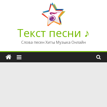
Перейти
к
содержимому
Текст песни ♪
Слова песен Хиты Музыка Онлайн