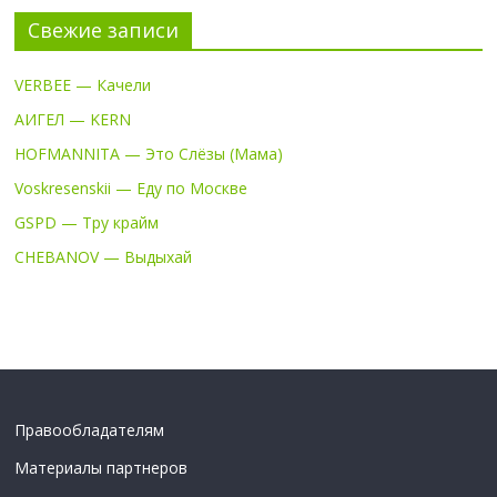
Свежие записи
VERBEE — Качели
АИГЕЛ — KERN
HOFMANNITA — Это Слёзы (Мама)
Voskresenskii — Еду по Москве
GSPD — Тру крайм
CHEBANOV — Выдыхай
Правообладателям
Материалы партнеров