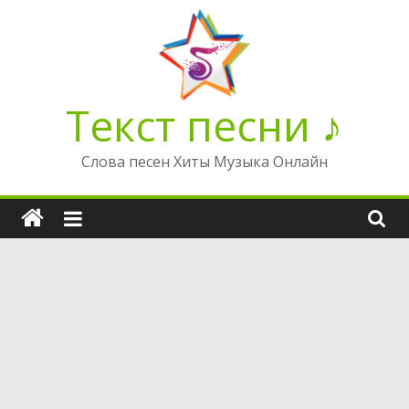
Перейти
к
содержимому
Текст песни ♪
Слова песен Хиты Музыка Онлайн