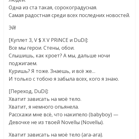
Одна из ста такая, сорокоградусная.
Самая радостная среди всех последних новостей.
Эй!
[Куплет 3, V $ X V PRiNCE и DuDi]:
Все мы герои. Стены, обои.
Слышишь, как кроет? А мы, дальше ночи
поджигаем.
Куришь? Я тоже. Знаешь, и всё же…
И только с тобою я забыла всех, кого я знаю.
[Переход, DuDi]:
Хватит зависать на моё тело.
Хватит, я немного опьянела.
Расскажи мне всё, что накипело (babyboy) —
Девочке не из твоей Novellы (Novellы).
Хватит зависать на моё тело (ага-ага).