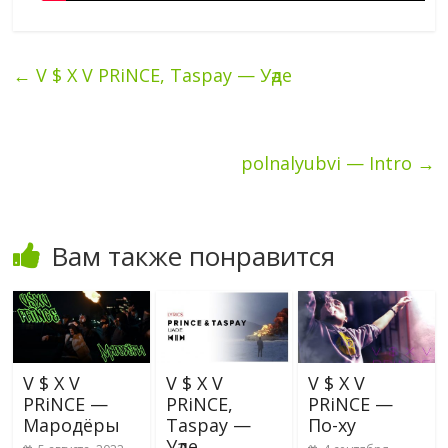
←
V $ X V PRiNCE, Taspay — Уәде
polnalyubvi — Intro
→
Вам также понравится
V $ X V
V $ X V
V $ X V
PRiNCE —
PRiNCE,
PRiNCE —
Мародёры
Taspay —
По-ху
Уәде