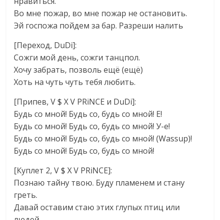
нравиться.
Во мне пожар, во мне пожар не остановить.
Эй госпожа пойдем за бар. Разреши налить
[Переход, DuDi]:
Сожги мой день, сожги танцпол.
Хочу забрать, позволь ещё (ещё)
Хоть на чуть чуть тебя любить.
[Припев, V $ X V PRiNCE и DuDi]:
Будь со мной! Будь со, будь со мной! Е!
Будь со мной! Будь со, будь со мной! У-е!
Будь со мной! Будь со, будь со мной! (Wassup)!
Будь со мной! Будь со, будь со мной!
[Куплет 2, V $ X V PRiNCE]:
Познаю тайну твою. Буду пламенем и стану
греть.
Давай оставим стаю этих глупых птиц или
людей.