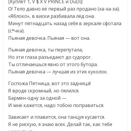
[Куплет 1, V $ X V PRiNCE и DuDi]:
О! Тело давно её первый раз продано (ха-ха-ха).
«Яблоко», в виски разбивала лёд она.
Минут пятнадцать назад себя в зеркале сфотала
(с*чка).
Пьяная девочка. Пьяная — вот она.
Пьяная девочка, ты перепутала,
Но эти глаза разъедают до судорог.
Ты отличаешься явно от этого бутора.
Пьяная девочка — лучшая из этих куколок.
Госпожа Пятница, вот это задница!
Я вроде скромный, но пялился.
Бармен-одну за одной —
И мне кажется, надо тобою поправиться.
Зависает и плавится, она танцуя кусается.
Я не рискую, я знаю всех. Делай так, как тебе