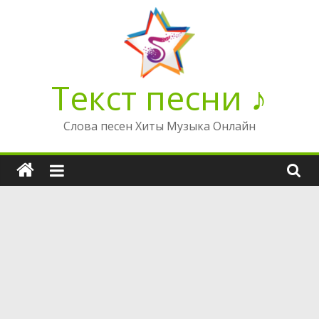
Перейти
к
содержимому
Текст песни ♪
Слова песен Хиты Музыка Онлайн