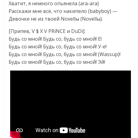
Хватит, я немного опьянела (ага-ага)
Расскажи мне всё, что накипело (babyboy) —
Девочке не из твоей Novellы (Novellы).
[Припев, V $ X V PRiNCE и DuDi]:
Будь со мной! Будь со, будь со мной! Е!
Будь со мной! Будь со, будь со мной! У-е!
Будь со мной! Будь со, будь со мной! (Wassup)!
Будь со мной! Будь со, будь со мной! Эй!