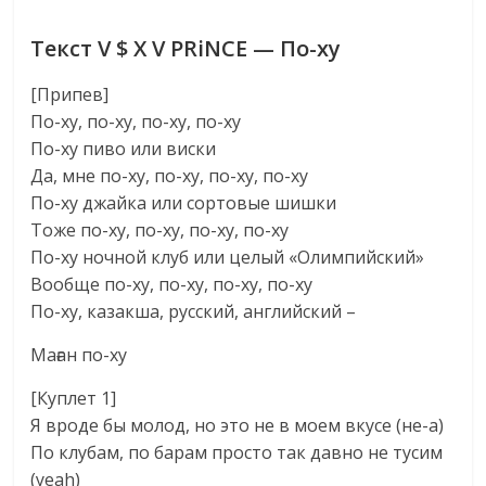
Текст V $ X V PRiNCE — По-ху
[Припев]
По-ху, по-ху, по-ху, по-ху
По-ху пиво или виски
Да, мне по-ху, по-ху, по-ху, по-ху
По-ху джайка или сортовые шишки
Тоже по-ху, по-ху, по-ху, по-ху
По-ху ночной клуб или целый «Олимпийский»
Вообще по-ху, по-ху, по-ху, по-ху
По-ху, казакша, русский, английский –
Маған по-ху
[Куплет 1]
Я вроде бы молод, но это не в моем вкусе (не-а)
По клубам, по барам просто так давно не тусим
(yeah)