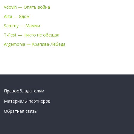
Vdovin — Опять война
Alita — Ядом
Sammy — Мамми
T-Fest — Никто не обещал
Argemonia — Крапива-Лебеда
Правообладателям
Материалы партнеров
Обратная связь