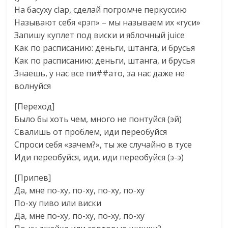
На басуху clap, сделай погромче перкуссию
Называют себя «рэп» – мы называем их «гуси»
Запишу куплет под виски и яблочный juice
Как по расписанию: деньги, штанга, и брусья
Как по расписанию: деньги, штанга, и брусья
Знаешь, у нас все пи##ато, за нас даже не
волнуйся
[Переход]
Было бы хоть чем, много не понтуйся (эй)
Свалишь от проблем, иди переобуйся
Спроси себя «зачем?», ты же случайно в тусе
Иди переобуйся, иди, иди переобуйся (э-э)
[Припев]
Да, мне по-ху, по-ху, по-ху, по-ху
По-ху пиво или виски
Да, мне по-ху, по-ху, по-ху, по-ху