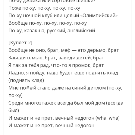
По-ху джайка или сортовые шишки?
Тоже по-ху, по-ху, по-ху, по-ху
По-ху ночной клуб или целый «Олимпийский»
Вообще по-ху, по-ху, по-ху, по-ху
По-ху, казакша, русский, английский
[Куплет 2]
Вообще не оно, брат, меф — это дерьмо, брат
Заведи семью, брат, заведи детей, брат
Я так за тебя рад, что-то я промок, брат
Ладно, я пойду, надо будет еще поднять клад
(поднять клад)
Мне по##й стало даже на синий диплом (по-ху,
по-ху)
Среди многоэтажек всегда был мой дом (всегда
был)
И мажет и не прет, вечный недогон (wha, wha)
И мажет и не прет, вечный недогон