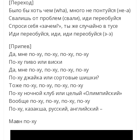
[Переход]
Было бы хоть чем (wha), много не понтуйся (не-а)
Свалишь от проблем (свали), иди переобуйся
Спроси себя «зачем?», ты же случайно в тусе
Иди переобуйся, иди, иди переобуйся (э-э)
[Припев]
Да, мне по-ху, по-ху, по-ху, по-ху
По-ху пиво или виски
Да, мне по-ху, по-ху, по-ху, по-ху
По-ху джайка или сортовые шишки?
Тоже по-ху, по-ху, по-ху, по-ху
По-ху ночной клуб или целый «Олимпийский»
Вообще по-ху, по-ху, по-ху, по-ху
По-ху, казакша, русский, английский –
Маған по-ху