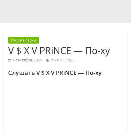
Русские песни
V $ X V PRiNCE — По-ху
4 сентября, 2020
V $ X V PRiNCE
Слушать V $ X V PRiNCE — По-ху