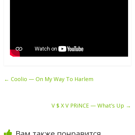
←
Coolio — On My Way To Harlem
V $ X V PRiNCE — What’s Up
→
Вам также понравится