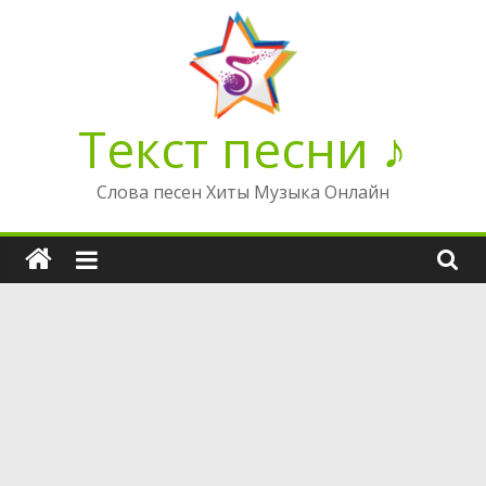
Перейти
к
содержимому
Текст песни ♪
Слова песен Хиты Музыка Онлайн