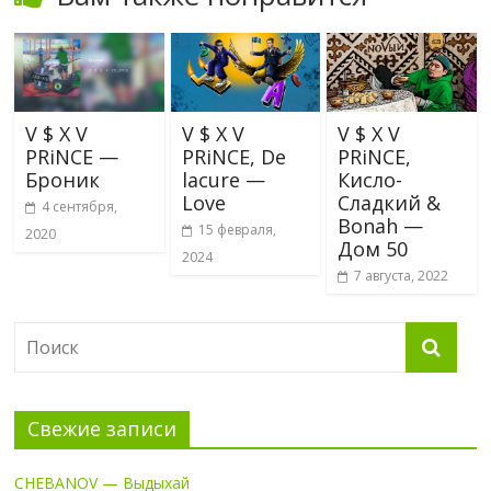
V $ X V
V $ X V
V $ X V
PRiNCE —
PRiNCE, De
PRiNCE,
Броник
lacure —
Кисло-
Love
Сладкий &
4 сентября,
Bonah —
15 февраля,
2020
Дом 50
2024
7 августа, 2022
Свежие записи
CHEBANOV — Выдыхай