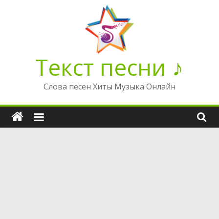
Перейти
к
содержимому
Текст песни ♪
Слова песен Хиты Музыка Онлайн