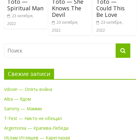
Toto —
Toto — She
Toto —
Spiritual Man
Knows The
Could This
Devil
Be Love
23 октября,
23 октября,
23 октября,
2022
2022
2022
Свежие записи
Vdovin — Опять война
Alita — Ядом
Sammy — Мамми
T-Fest — Никто не обещал
Argemonia — Крапива-Лебеда
Ислам Итляшев — Кареглазая