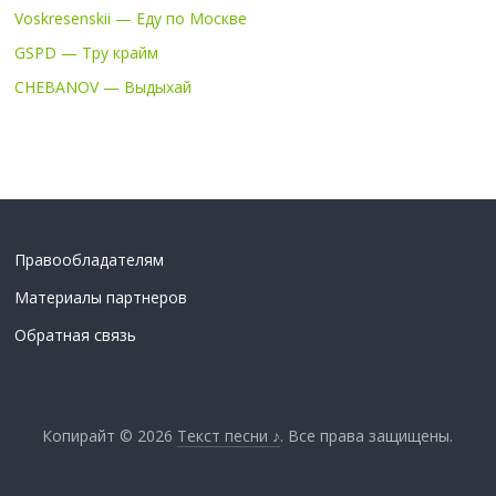
Voskresenskii — Еду по Москве
GSPD — Тру крайм
CHEBANOV — Выдыхай
Правообладателям
Материалы партнеров
Обратная связь
Копирайт © 2026
Текст песни ♪
. Все права защищены.