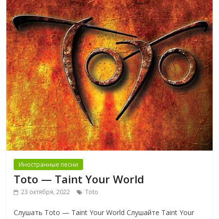
Иностранные песни
Toto — Taint Your World
23 октября, 2022
Toto
Слушать Toto — Taint Your World Слушайте Taint Your