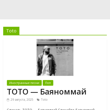
Toto
Иностранные песни
Поп
TOTO — Баяноммай
29 августа, 2025
Toto
Слушать TOTO — Баяноммай Слушайте Баяноммай —