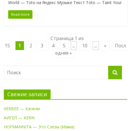
World — Toto на Яндекс Музыке Текст Toto — Taint Your
Read more
Страница 1 из
15
1
2
3
4
5
...
10
...
»
Посл
едняя »
Свежие записи
VERBEE — Качели
АИГЕЛ — KERN
HOFMANNITA — Это Слёзы (Мама)