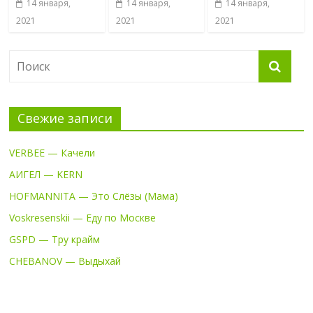
14 января,
14 января,
14 января,
2021
2021
2021
Свежие записи
VERBEE — Качели
АИГЕЛ — KERN
HOFMANNITA — Это Слёзы (Мама)
Voskresenskii — Еду по Москве
GSPD — Тру крайм
CHEBANOV — Выдыхай