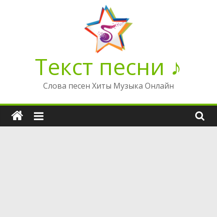
Перейти
к
содержимому
Текст песни ♪
Слова песен Хиты Музыка Онлайн