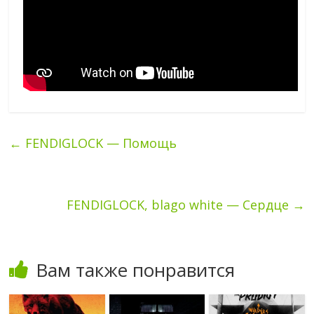
←
FENDIGLOCK — Помощь
FENDIGLOCK, blago white — Сердце
→
Вам также понравится