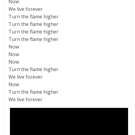
Now
We live forever
Turn the flame higher
Turn the flame higher
Turn the flame higher
Turn the flame higher
Now
Now
Now
Turn the flame higher
We live forever
Now
Turn the flame higher
We live forever