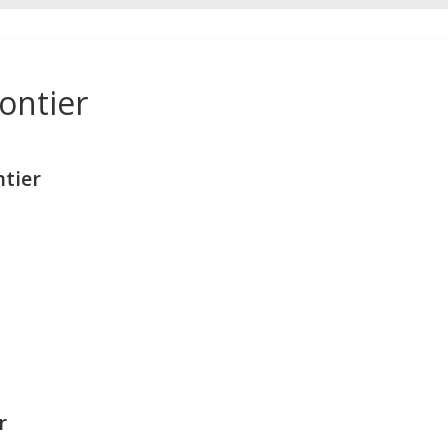
ontier
tier
r