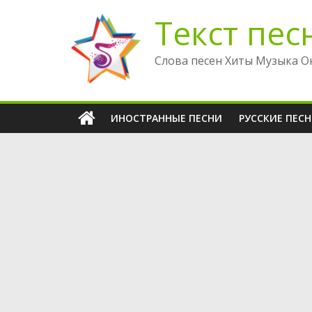
Перейти
Текст пес
к
содержимому
Слова песен Хиты Музыка О
ИНОСТРАННЫЕ ПЕСНИ
РУССКИЕ ПЕС