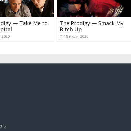
odigy — Take Me to
The Prodigy — Smack My
pital
Bitch Up
, 2020
18 июля, 2020
ены.