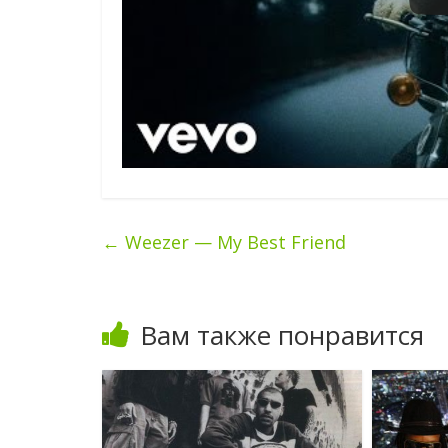
←
Weezer — My Best Friend
Вам также понравится