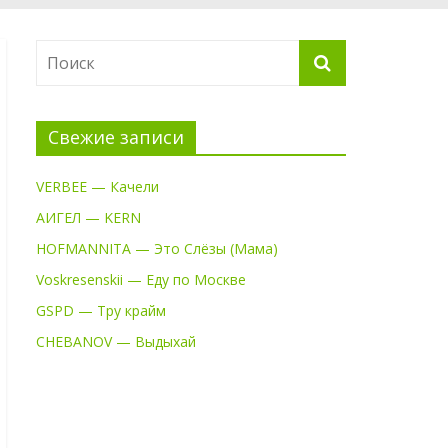
Свежие записи
VERBEE — Качели
АИГЕЛ — KERN
HOFMANNITA — Это Слёзы (Мама)
Voskresenskii — Еду по Москве
GSPD — Тру крайм
CHEBANOV — Выдыхай