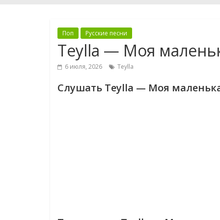
Поп
Русские песни
Teylla — Моя малень
6 июля, 2026
Teylla
Слушать Teylla — Моя маленьк