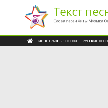
Перейти
Текст пес
к
содержимому
Слова песен Хиты Музыка О
ИНОСТРАННЫЕ ПЕСНИ
РУССКИЕ ПЕС