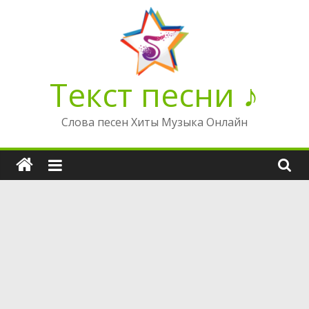
Перейти
к
содержимому
Текст песни ♪
Слова песен Хиты Музыка Онлайн