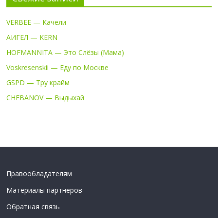
VERBEE — Качели
АИГЕЛ — KERN
HOFMANNITA — Это Слёзы (Мама)
Voskresenskii — Еду по Москве
GSPD — Тру крайм
CHEBANOV — Выдыхай
Правообладателям
Материалы партнеров
Обратная связь