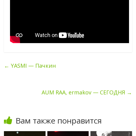
←
YASMI — Пачкин
AUM RAA, ermakov — СЕГОДНЯ
→
Вам также понравится