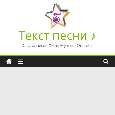
Перейти
к
содержимому
Текст песни ♪
Слова песен Хиты Музыка Онлайн