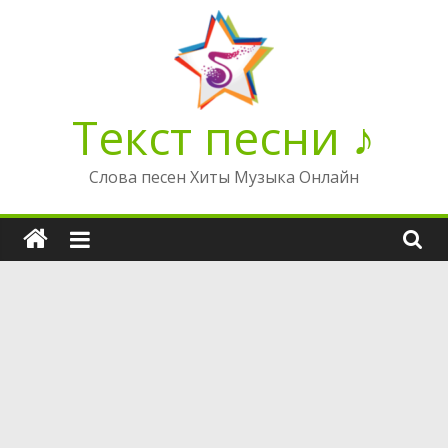
Перейти
к
содержимому
Текст песни ♪
Слова песен Хиты Музыка Онлайн