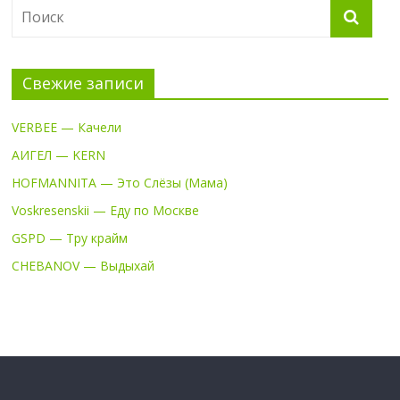
Свежие записи
VERBEE — Качели
АИГЕЛ — KERN
HOFMANNITA — Это Слёзы (Мама)
Voskresenskii — Еду по Москве
GSPD — Тру крайм
CHEBANOV — Выдыхай