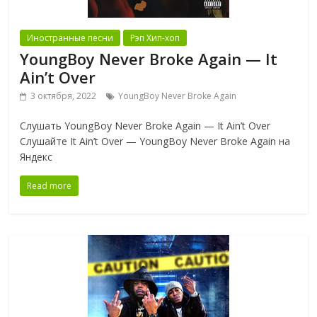
Иностранные песни
Рэп Хип-хоп
YoungBoy Never Broke Again — It
Ain’t Over
3 октября, 2022
YoungBoy Never Broke Again
Слушать YoungBoy Never Broke Again — It Ain’t Over
Слушайте It Ain’t Over — YoungBoy Never Broke Again на
Яндекс
Read more