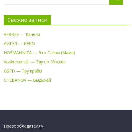
Свежие записи
VERBEE — Качели
АИГЕЛ — KERN
HOFMANNITA — Это Слёзы (Мама)
Voskresenskii — Еду по Москве
GSPD — Тру крайм
CHEBANOV — Выдыхай
Правообладателям