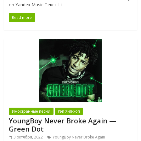
on Yandex Music Текст Lil
Read more
Иностранные песни
Рэп Хип-хоп
YoungBoy Never Broke Again —
Green Dot
3 октября, 2022
YoungBoy Never Broke Again