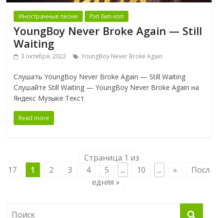
Иностранные песни
Рэп Хип-хоп
YoungBoy Never Broke Again — Still
Waiting
3 октября, 2022
YoungBoy Never Broke Again
Слушать YoungBoy Never Broke Again — Still Waiting
Слушайте Still Waiting — YoungBoy Never Broke Again на
Яндекс Музыке Текст
Read more
Страница 1 из
17
1
2
3
4
5
...
10
...
»
Посл
едняя »