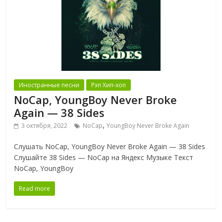
Иностранные песни
Рэп Хип-хоп
NoCap, YoungBoy Never Broke
Again — 38 Sides
,
3 октября, 2022
NoCap
YoungBoy Never Broke Again
Слушать NoCap, YoungBoy Never Broke Again — 38 Sides
Слушайте 38 Sides — NoCap на Яндекс Музыке Текст
NoCap, YoungBoy
Read more