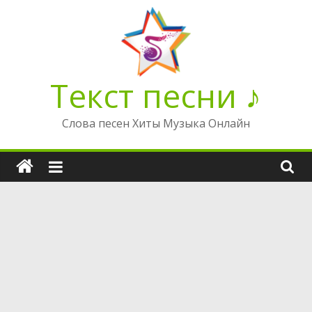
Перейти
к
содержимому
Текст песни ♪
Слова песен Хиты Музыка Онлайн