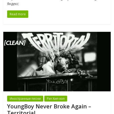
Яндекс
Read more
Иностранные песни
Рэп Хип-хоп
YoungBoy Never Broke Again –
Territorial