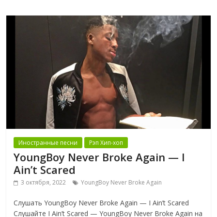
Иностранные песни
Рэп Хип-хоп
YoungBoy Never Broke Again — I
Ain’t Scared
3 октября, 2022
YoungBoy Never Broke Again
Слушать YoungBoy Never Broke Again — I Ain’t Scared
Слушайте I Ain’t Scared — YoungBoy Never Broke Again на