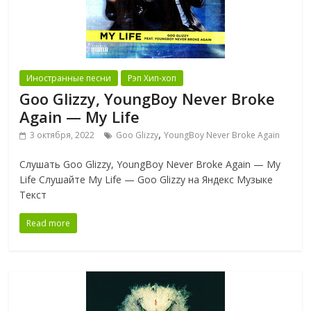
Иностранные песни
Рэп Хип-хоп
Goo Glizzy, YoungBoy Never Broke
Again — My Life
,
3 октября, 2022
Goo Glizzy
YoungBoy Never Broke Again
Слушать Goo Glizzy, YoungBoy Never Broke Again — My
Life Слушайте My Life — Goo Glizzy на Яндекс Музыке
Текст
Read more