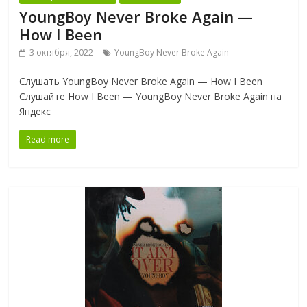
YoungBoy Never Broke Again —
How I Been
3 октября, 2022
YoungBoy Never Broke Again
Слушать YoungBoy Never Broke Again — How I Been
Слушайте How I Been — YoungBoy Never Broke Again на
Яндекс
Read more