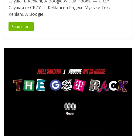
Слушать Kehlani, A Boogie Wit da Hoodie — CRZY
Слушайте CRZY — Kehlani на Яндекс Музыке Текст
Kehlani, A Boogie
Read more