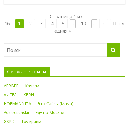
Страница 1 из
16
1
2
3
4
5
...
10
...
»
Посл
едняя »
Свежие записи
VERBEE — Качели
АИГЕЛ — KERN
HOFMANNITA — Это Слёзы (Мама)
Voskresenskii — Еду по Москве
GSPD — Тру крайм