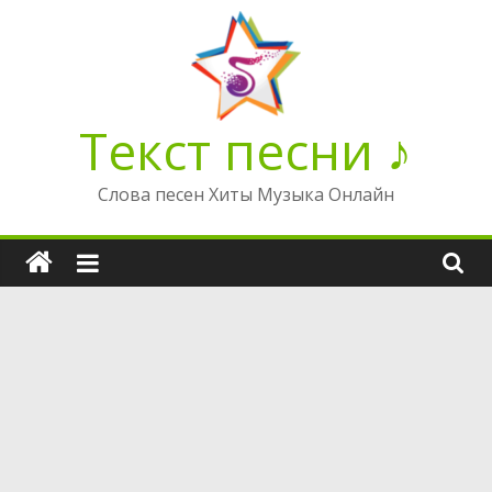
Перейти
к
содержимому
Текст песни ♪
Слова песен Хиты Музыка Онлайн